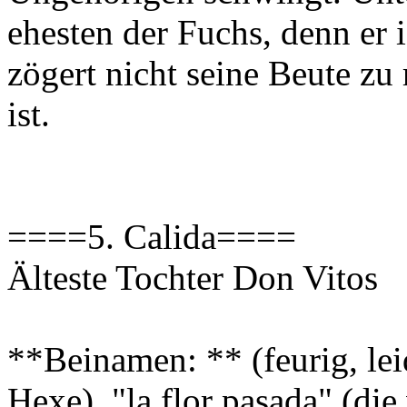
ehesten der Fuchs, denn er i
zögert nicht seine Beute zu 
ist.
====5. Calida====
Älteste Tochter Don Vitos
**Beinamen: ** (feurig, leid
Hexe), "la flor pasada" (di