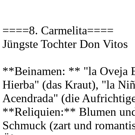
====8. Carmelita====
Jüngste Tochter Don Vitos
**Beinamen: ** "la Oveja B
Hierba" (das Kraut), "la Ni
Acendrada" (die Aufrichtig
**Reliquien:** Blumen und
Schmuck (zart und romantis