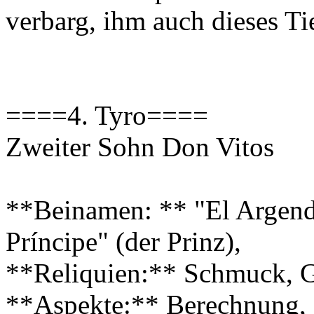
verbarg, ihm auch dieses Tie
====4. Tyro====
Zweiter Sohn Don Vitos
**Beinamen: ** "El Argendo
Príncipe" (der Prinz),
**Reliquien:** Schmuck, G
**Aspekte:** Berechnung, 