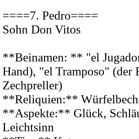
====7. Pedro====
Sohn Don Vitos
**Beinamen: ** "el Jugador"
Hand), "el Tramposo" (der F
Zechpreller)
**Reliquien:** Würfelbeche
**Aspekte:** Glück, Schläu
Leichtsinn