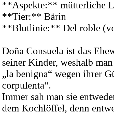
**Aspekte:** mütterliche L
**Tier:** Bärin
**Blutlinie:** Del roble (v
Doña Consuela ist das Ehew
seiner Kinder, weshalb man 
„la benigna“ wegen ihrer G
corpulenta“.
Immer sah man sie entwede
dem Kochlöffel, denn entwed