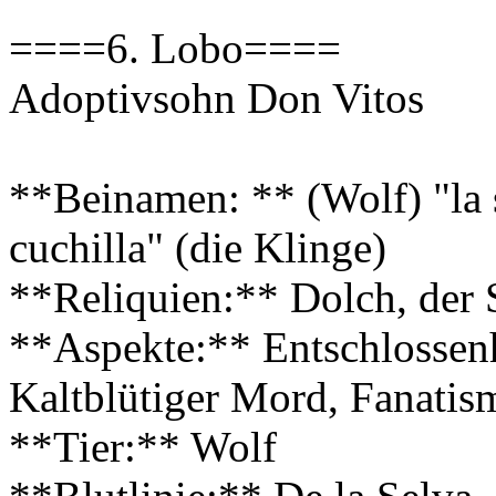
====6. Lobo====
Adoptivsohn Don Vitos
**Beinamen: ** (Wolf) "la s
cuchilla" (die Klinge)
**Reliquien:** Dolch, der 
**Aspekte:** Entschlossenh
Kaltblütiger Mord, Fanatis
**Tier:** Wolf