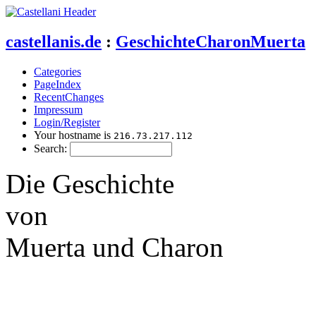
castellanis.de
:
GeschichteCharonMuerta
Categories
PageIndex
RecentChanges
Impressum
Login/Register
Your hostname is
216.73.217.112
Search:
Die Geschichte
von
Muerta und Charon