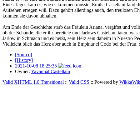
Eines Tages kam es, wie es kommen musste. Emilia Castellani fand die
Aufsehen erregen will. Dazu gehört allerdings auch, den treulosen E
konnten sie davon abhalten.
Am Ende der Geschichte starb das Fräulein Ariana, vergiftet und voll
ob der Schande, die er ihr bereitete und Jarlows Castellani taten, wa
Jarlow in Schmach und es heißt, sein Herz sein daheim in Nuestro P
Vielleicht blieb das Herz aber auch in Empinar el Codo bei der Frau, 
[Source]
[History]
2021-10-08 18:25:35
Owner:
YavannahCastellani
Valid XHTML 1.0 Transitional
::
Valid CSS
:: Powered by
WikkaWik