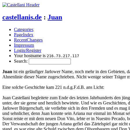
castellanis.de
:
Juan
Categories
PageIndex
RecentChanges
Impressum
Login/Register
Your hostname is
216.73.217.117
Search:
Juan
ist ein geläufiger Jarlower Name, noch mehr in den Gebieten, 
Ahnenlinie dieser Name zugeschrieben. Nicht wenige seiner Träger 
Eine solche Geschichte kam 221 n.d.g.F.d.B. ans Licht:
Juan Castellani begleitete zum Ende des letzten Jahrhunderts den jü
unter, der sie gerne und herzlich bewirtete. Und wie es Geschichten,
Jarlower Bürgerschaft, sie verliebte sich in den Fremden und es mag
und sehnlicher, denn Juan konnte sein Ariana nur einmal im Monat se
Sonst reiste er mit dem neuen Don Vito, lebte er in Nuestro Pecado, b
Der Verwandschaft der jungen Ariana gefiel das Zärtelspiel gar nic
stand, es war eine alte Schuld zwischen dem Olivenbauern und Don Vi