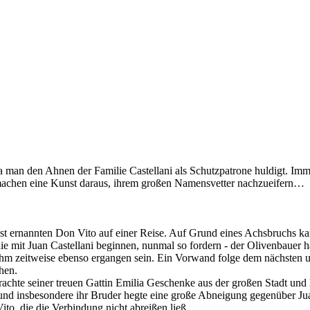
da man den Ahnen der Familie Castellani als Schutzpatrone huldigt. I
machen eine Kunst daraus, ihrem großen Namensvetter nachzueifern…
ngst ernannten Don Vito auf einer Reise. Auf Grund eines Achsbruchs 
 die mit Juan Castellani beginnen, nunmal so fordern - der Olivenbauer
 ihm zeitweise ebenso ergangen sein. Ein Vorwand folge dem nächsten 
hen.
rachte seiner treuen Gattin Emilia Geschenke aus der großen Stadt und 
ht und insbesondere ihr Bruder hegte eine große Abneigung gegenüber
to, die die Verbindung nicht abreißen ließ.