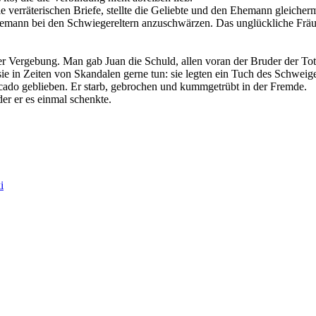
 verräterischen Briefe, stellte die Geliebte und den Ehemann gleicher
hemann bei den Schwiegereltern anzuschwärzen. Das unglückliche Fräul
er Vergebung. Man gab Juan die Schuld, allen voran der Bruder der Tote
s sie in Zeiten von Skandalen gerne tun: sie legten ein Tuch des Schweig
ecado geblieben. Er starb, gebrochen und kummgetrübt in der Fremde.
der er es einmal schenkte.
i