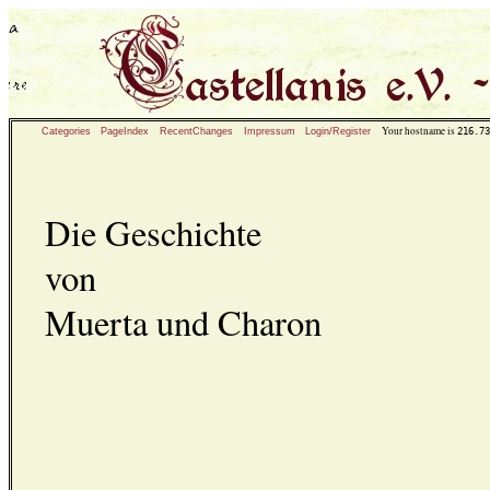
Your hostname is
216.73
Categories
PageIndex
RecentChanges
Impressum
Login/Register
Die Geschichte
von
Muerta und Charon