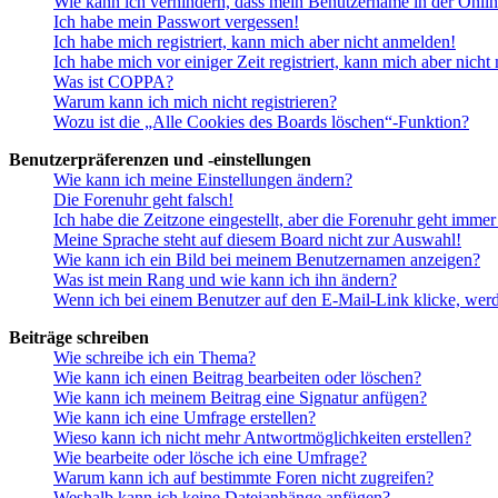
Wie kann ich verhindern, dass mein Benutzername in der Onlin
Ich habe mein Passwort vergessen!
Ich habe mich registriert, kann mich aber nicht anmelden!
Ich habe mich vor einiger Zeit registriert, kann mich aber nich
Was ist COPPA?
Warum kann ich mich nicht registrieren?
Wozu ist die „Alle Cookies des Boards löschen“-Funktion?
Benutzerpräferenzen und -einstellungen
Wie kann ich meine Einstellungen ändern?
Die Forenuhr geht falsch!
Ich habe die Zeitzone eingestellt, aber die Forenuhr geht immer
Meine Sprache steht auf diesem Board nicht zur Auswahl!
Wie kann ich ein Bild bei meinem Benutzernamen anzeigen?
Was ist mein Rang und wie kann ich ihn ändern?
Wenn ich bei einem Benutzer auf den E-Mail-Link klicke, werd
Beiträge schreiben
Wie schreibe ich ein Thema?
Wie kann ich einen Beitrag bearbeiten oder löschen?
Wie kann ich meinem Beitrag eine Signatur anfügen?
Wie kann ich eine Umfrage erstellen?
Wieso kann ich nicht mehr Antwortmöglichkeiten erstellen?
Wie bearbeite oder lösche ich eine Umfrage?
Warum kann ich auf bestimmte Foren nicht zugreifen?
Weshalb kann ich keine Dateianhänge anfügen?