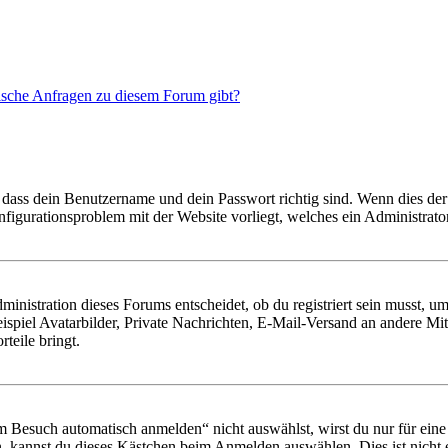
tische Anfragen zu diesem Forum gibt?
 dass dein Benutzername und dein Passwort richtig sind. Wenn dies der 
onfigurationsproblem mit der Website vorliegt, welches ein Administrato
istration dieses Forums entscheidet, ob du registriert sein musst, um Be
ispiel Avatarbilder, Private Nachrichten, E-Mail-Versand an andere Mit
rteile bringt.
Besuch automatisch anmelden“ nicht auswählst, wirst du nur für eine 
, kannst du dieses Kästchen beim Anmelden auswählen. Dies ist nicht