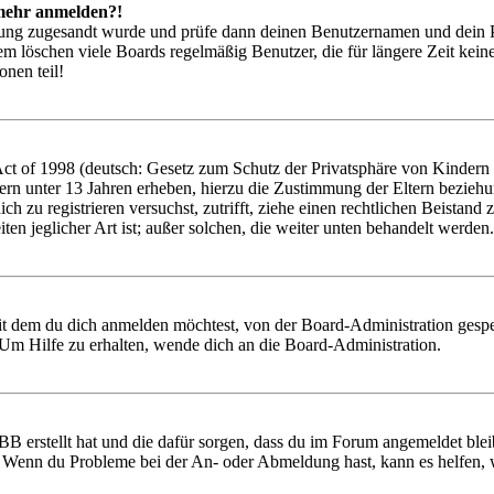
t mehr anmelden?!
rierung zugesandt wurde und prüfe dann deinen Benutzernamen und dein 
em löschen viele Boards regelmäßig Benutzer, die für längere Zeit kei
onen teil!
 of 1998 (deutsch: Gesetz zum Schutz der Privatsphäre von Kindern im
ern unter 13 Jahren erheben, hierzu die Zustimmung der Eltern bezieh
 dich zu registrieren versuchst, zutrifft, ziehe einen rechtlichen Beist
ten jeglicher Art ist; außer solchen, die weiter unten behandelt werden.
it dem du dich anmelden möchtest, von der Board-Administration gespe
Um Hilfe zu erhalten, wende dich an die Board-Administration.
BB erstellt hat und die dafür sorgen, dass du im Forum angemeldet ble
t. Wenn du Probleme bei der An- oder Abmeldung hast, kann es helfen,