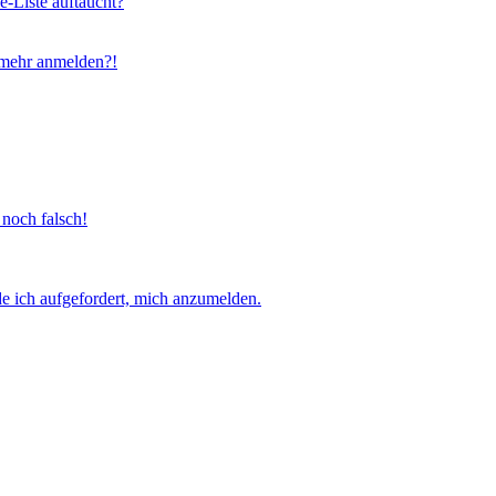
e-Liste auftaucht?
t mehr anmelden?!
 noch falsch!
e ich aufgefordert, mich anzumelden.