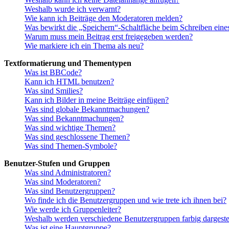
Weshalb wurde ich verwarnt?
Wie kann ich Beiträge den Moderatoren melden?
Was bewirkt die „Speichern“-Schaltfläche beim Schreiben eine
Warum muss mein Beitrag erst freigegeben werden?
Wie markiere ich ein Thema als neu?
Textformatierung und Thementypen
Was ist BBCode?
Kann ich HTML benutzen?
Was sind Smilies?
Kann ich Bilder in meine Beiträge einfügen?
Was sind globale Bekanntmachungen?
Was sind Bekanntmachungen?
Was sind wichtige Themen?
Was sind geschlossene Themen?
Was sind Themen-Symbole?
Benutzer-Stufen und Gruppen
Was sind Administratoren?
Was sind Moderatoren?
Was sind Benutzergruppen?
Wo finde ich die Benutzergruppen und wie trete ich ihnen bei?
Wie werde ich Gruppenleiter?
Weshalb werden verschiedene Benutzergruppen farbig dargestel
Was ist eine Hauptgruppe?