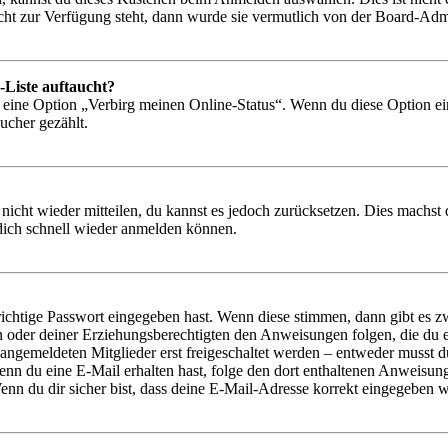
icht zur Verfügung steht, dann wurde sie vermutlich von der Board-Admi
-Liste auftaucht?
n eine Option „Verbirg meinen Online-Status“. Wenn du diese Option ei
ucher gezählt.
 nicht wieder mitteilen, du kannst es jedoch zurücksetzen. Dies machs
 dich schnell wieder anmelden können.
richtige Passwort eingegeben hast. Wenn diese stimmen, dann gibt es
ern oder deiner Erziehungsberechtigten den Anweisungen folgen, die du e
 angemeldeten Mitglieder erst freigeschaltet werden – entweder musst du
. Wenn du eine E-Mail erhalten hast, folge den dort enthaltenen Anweis
nn du dir sicher bist, dass deine E-Mail-Adresse korrekt eingegeben w