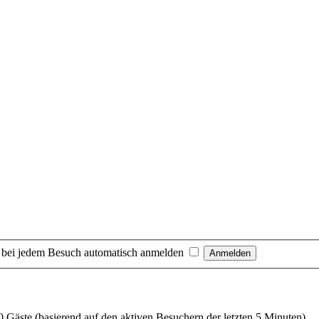
 bei jedem Besuch automatisch anmelden
50 Gäste (basierend auf den aktiven Besuchern der letzten 5 Minuten)