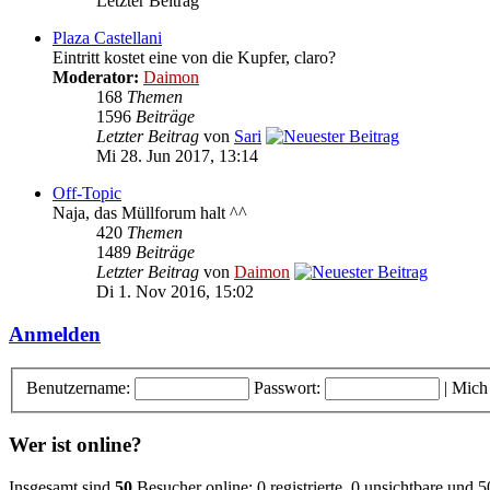
Letzter Beitrag
Plaza Castellani
Eintritt kostet eine von die Kupfer, claro?
Moderator:
Daimon
168
Themen
1596
Beiträge
Letzter Beitrag
von
Sari
Mi 28. Jun 2017, 13:14
Off-Topic
Naja, das Müllforum halt ^^
420
Themen
1489
Beiträge
Letzter Beitrag
von
Daimon
Di 1. Nov 2016, 15:02
Anmelden
Benutzername:
Passwort:
|
Mich
Wer ist online?
Insgesamt sind
50
Besucher online: 0 registrierte, 0 unsichtbare und 