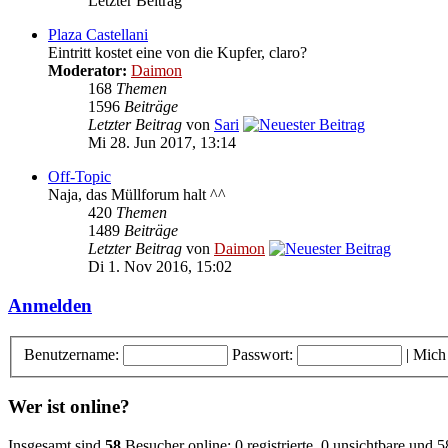
Letzter Beitrag
Plaza Castellani
Eintritt kostet eine von die Kupfer, claro?
Moderator:
Daimon
168
Themen
1596
Beiträge
Letzter Beitrag
von
Sari
Mi 28. Jun 2017, 13:14
Off-Topic
Naja, das Müllforum halt ^^
420
Themen
1489
Beiträge
Letzter Beitrag
von
Daimon
Di 1. Nov 2016, 15:02
Anmelden
Benutzername:
Passwort:
|
Mich
Wer ist online?
Insgesamt sind
58
Besucher online: 0 registrierte, 0 unsichtbare und 