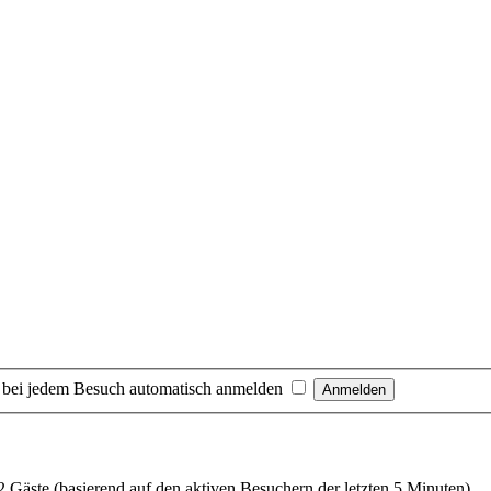
 bei jedem Besuch automatisch anmelden
52 Gäste (basierend auf den aktiven Besuchern der letzten 5 Minuten)