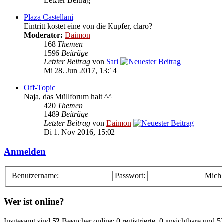
Letzter Beitrag
Plaza Castellani
Eintritt kostet eine von die Kupfer, claro?
Moderator:
Daimon
168
Themen
1596
Beiträge
Letzter Beitrag
von
Sari
Mi 28. Jun 2017, 13:14
Off-Topic
Naja, das Müllforum halt ^^
420
Themen
1489
Beiträge
Letzter Beitrag
von
Daimon
Di 1. Nov 2016, 15:02
Anmelden
Benutzername:
Passwort:
|
Mich
Wer ist online?
Insgesamt sind
52
Besucher online: 0 registrierte, 0 unsichtbare und 