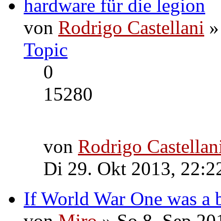
hardware für die legion
von
Rodrigo Castellani
»
Topic
0
15280
von
Rodrigo Castellan
Di 29. Okt 2013, 22:2
If World War One was a b
von
Miro
» So 8. Sep 20