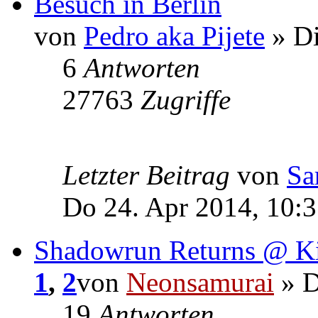
Besuch in Berlin
von
Pedro aka Pijete
» Di
6
Antworten
27763
Zugriffe
Letzter Beitrag
von
Sa
Do 24. Apr 2014, 10:
Shadowrun Returns @ Ki
1
,
2
von
Neonsamurai
» D
19
Antworten