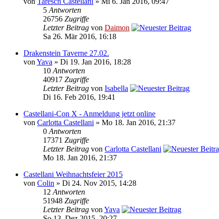
von
Taresch Castellani
» Mi 6. Jan 2016, 09:47
5
Antworten
26756
Zugriffe
Letzter Beitrag
von
Daimon
Sa 26. Mär 2016, 16:18
Drakenstein Taverne 27.02.
von
Yava
» Di 19. Jan 2016, 18:28
10
Antworten
40917
Zugriffe
Letzter Beitrag
von
Isabella
Di 16. Feb 2016, 19:41
Castellani-Con X - Anmeldung jetzt online
von
Carlotta Castellani
» Mo 18. Jan 2016, 21:37
0
Antworten
17371
Zugriffe
Letzter Beitrag
von
Carlotta Castellani
Mo 18. Jan 2016, 21:37
Castellani Weihnachtsfeier 2015
von
Colin
» Di 24. Nov 2015, 14:28
12
Antworten
51948
Zugriffe
Letzter Beitrag
von
Yava
So 13. Dez 2015, 20:27