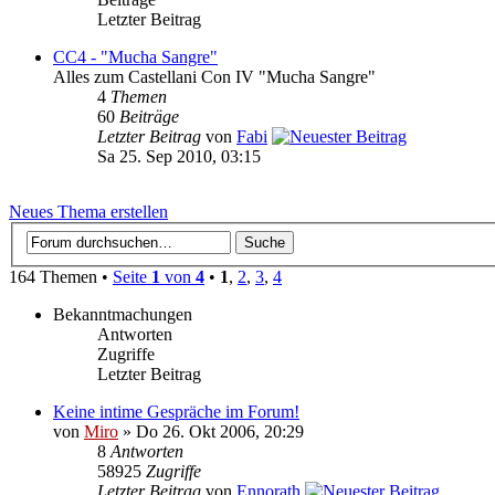
Letzter Beitrag
CC4 - "Mucha Sangre"
Alles zum Castellani Con IV "Mucha Sangre"
4
Themen
60
Beiträge
Letzter Beitrag
von
Fabi
Sa 25. Sep 2010, 03:15
Neues Thema erstellen
164 Themen •
Seite
1
von
4
•
1
,
2
,
3
,
4
Bekanntmachungen
Antworten
Zugriffe
Letzter Beitrag
Keine intime Gespräche im Forum!
von
Miro
» Do 26. Okt 2006, 20:29
8
Antworten
58925
Zugriffe
Letzter Beitrag
von
Ennorath