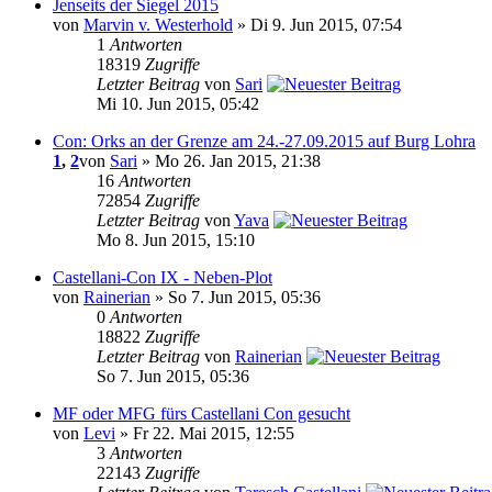
Jenseits der Siegel 2015
von
Marvin v. Westerhold
» Di 9. Jun 2015, 07:54
1
Antworten
18319
Zugriffe
Letzter Beitrag
von
Sari
Mi 10. Jun 2015, 05:42
Con: Orks an der Grenze am 24.-27.09.2015 auf Burg Lohra
1
,
2
von
Sari
» Mo 26. Jan 2015, 21:38
16
Antworten
72854
Zugriffe
Letzter Beitrag
von
Yava
Mo 8. Jun 2015, 15:10
Castellani-Con IX - Neben-Plot
von
Rainerian
» So 7. Jun 2015, 05:36
0
Antworten
18822
Zugriffe
Letzter Beitrag
von
Rainerian
So 7. Jun 2015, 05:36
MF oder MFG fürs Castellani Con gesucht
von
Levi
» Fr 22. Mai 2015, 12:55
3
Antworten
22143
Zugriffe