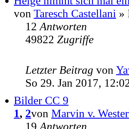
Helge nimmt sich mal ei
von
Taresch Castellani
» 
12
Antworten
49822
Zugriffe
Letzter Beitrag
von
Ya
So 29. Jan 2017, 12:0
Bilder CC 9
1
,
2
von
Marvin v. Weste
19
Antworten