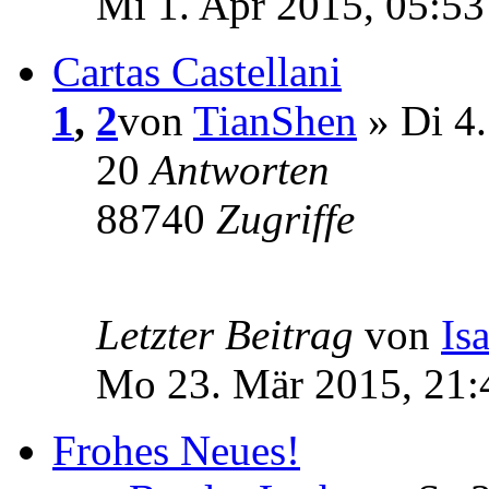
Mi 1. Apr 2015, 05:53
Cartas Castellani
1
,
2
von
TianShen
» Di 4
20
Antworten
88740
Zugriffe
Letzter Beitrag
von
Is
Mo 23. Mär 2015, 21:
Frohes Neues!