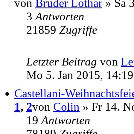
von
Bruder Lothar
» Sa 3
3
Antworten
21859
Zugriffe
Letzter Beitrag
von
Le
Mo 5. Jan 2015, 14:19
Castellani-Weihnachtsfei
1
,
2
von
Colin
» Fr 14. N
19
Antworten
78189
Zugriffe