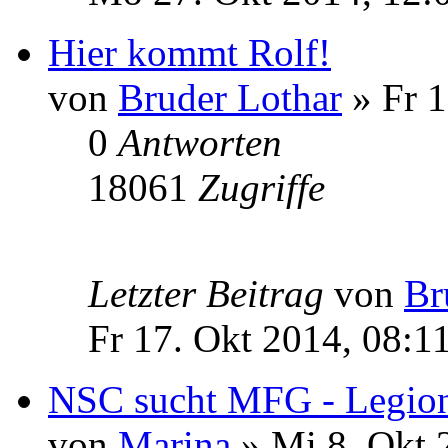
Hier kommt Rolf!
von
Bruder Lothar
» Fr 1
0
Antworten
18061
Zugriffe
Letzter Beitrag
von
Br
Fr 17. Okt 2014, 08:1
NSC sucht MFG - Legion
von
Marina
» Mi 8. Okt 