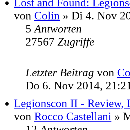
Lost and Found: Legions
von
Colin
» Di 4. Nov 2
5
Antworten
27567
Zugriffe
Letzter Beitrag
von
Co
Do 6. Nov 2014, 21:2
Legionscon II - Review,
von
Rocco Castellani
» M
12
Antworten