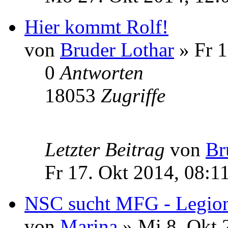
Hier kommt Rolf!
von
Bruder Lothar
» Fr 1
0
Antworten
18053
Zugriffe
Letzter Beitrag
von
Br
Fr 17. Okt 2014, 08:1
NSC sucht MFG - Legion
von
Marina
» Mi 8. Okt 