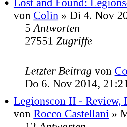
Lost and Found: Legions
von
Colin
» Di 4. Nov 2
5
Antworten
27551
Zugriffe
Letzter Beitrag
von
Co
Do 6. Nov 2014, 21:2
Legionscon II - Review,
von
Rocco Castellani
» M
12
Antworten