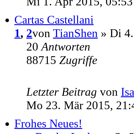
Mi 1. Apr 2015, 05:53
Cartas Castellani
1
,
2
von
TianShen
» Di 4
20
Antworten
88715
Zugriffe
Letzter Beitrag
von
Is
Mo 23. Mär 2015, 21:
Frohes Neues!