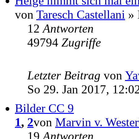
Helge nimmt sich mal ei
von
Taresch Castellani
» 
12
Antworten
49794
Zugriffe
Letzter Beitrag
von
Ya
So 29. Jan 2017, 12:0
Bilder CC 9
1
,
2
von
Marvin v. Weste
19
Antworten