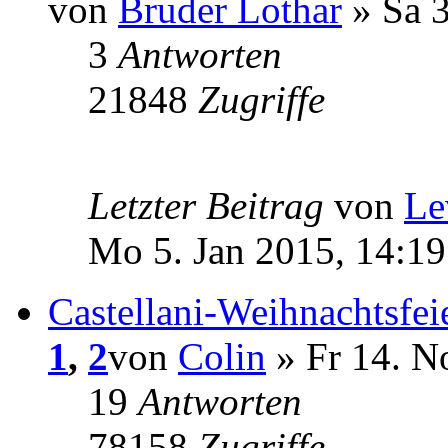
von
Bruder Lothar
» Sa 3
3
Antworten
21848
Zugriffe
Letzter Beitrag
von
Le
Mo 5. Jan 2015, 14:19
Castellani-Weihnachtsfei
1
,
2
von
Colin
» Fr 14. N
19
Antworten
78158
Zugriffe