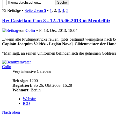
75 Beiträge •
Seite
2
von
5
•
1
,
2
,
3
,
4
,
5
Re: Castellani Con 8 - 12.-15.06.2013 in Meudelfitz
von
Colin
» Fr 13. Dez 2013, 18:04
...wenn alle Prüfungsstricke reißen, gibts bestimmt wenigstens nach b
Capitán Joaquim Valdéz - Legión Naval, Gildenmeister der Hand
"Man sagt, an seinen Uniformen befinden sich die geheimen Goldrese
Colin
Very intensive Carebear
Beiträge:
1200
Registriert:
So 26. Okt 2003, 16:28
Wohnort:
Berlin
Website
ICQ
Nach oben