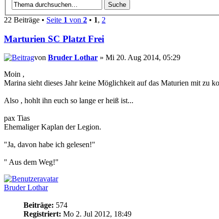
22 Beiträge •
Seite
1
von
2
•
1
,
2
Marturien SC Platzt Frei
von
Bruder Lothar
» Mi 20. Aug 2014, 05:29
Moin ,
Marina sieht dieses Jahr keine Möglichkeit auf das Maturien mit zu kom
Also , hohlt ihn euch so lange er heiß ist...
pax Tias
Ehemaliger Kaplan der Legion.
"Ja, davon habe ich gelesen!"
" Aus dem Weg!"
Bruder Lothar
Beiträge:
574
Registriert:
Mo 2. Jul 2012, 18:49