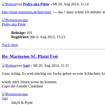
von
Pedro aka Pijete
» Mi 20. Aug 2014, 11:14
http://main.marturien.de/bdg/start/
<-- das ? dann würde ich defnitiv i
Pedro aka Pijete
Beiträge:
101
Registriert:
Mo 6. Aug 2012, 15:23
Nach oben
Re: Marturien SC Platzt Frei
von
Sari
» Mi 20. Aug 2014, 11:31
Ganz richtig. Es wird mächtig zur Sache gehen so vom Schlachten Ant
würde mich freuen wenn du kommst.
Capo der Familie Castellani
Sari
Jakyll & Hyde