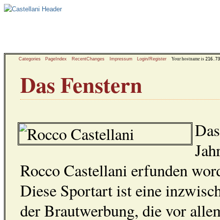
Your hostname is
216.73
Categories
PageIndex
RecentChanges
Impressum
Login/Register
Das Fenstern
Das
Jah
Rocco Castellani erfunden word
Diese Sportart ist eine inzwis
der Brautwerbung, die vor allem