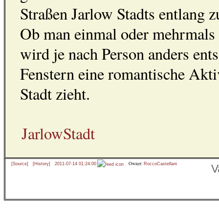
Straßen Jarlow Stadts entlang
Ob man einmal oder mehrmals da
wird je nach Person anders ents
Fenstern eine romantische Aktiv
Stadt zieht.
JarlowStadt
Owner:
[Source]
[History]
2011-07-14 01:24:00
RoccoCastellani
V